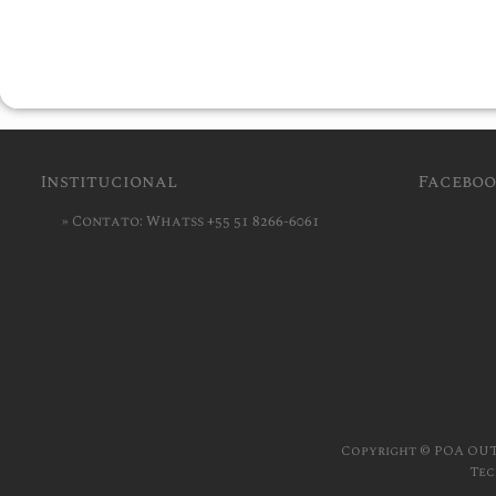
Institucional
Facebo
»
Contato: Whatss +55 51 8266-6061
Copyright © POA OUTL
Tec